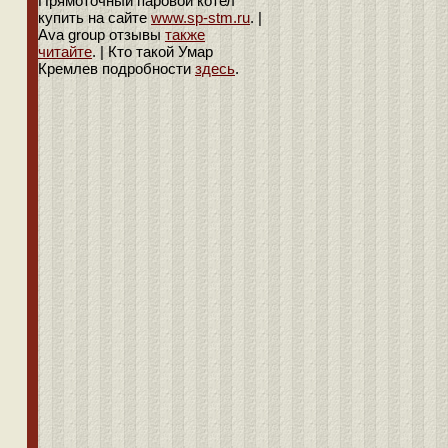
Прямоточный паровой котел
купить на сайте
www.sp-stm.ru
. |
Ava group отзывы
также
читайте
. | Кто такой Умар
Кремлев подробности
здесь
.